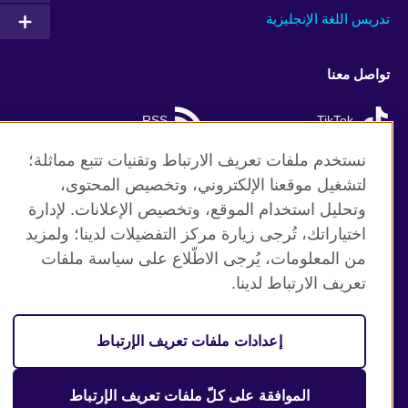
تدريس اللغة الإنجليزية
تواصل معنا
RSS
TikTok
نستخدم ملفات تعريف الارتباط وتقنيات تتبع مماثلة؛
لتشغيل موقعنا الإلكتروني، وتخصيص المحتوى،
وتحليل استخدام الموقع، وتخصيص الإعلانات. لإدارة
موقع المجلس الثقافي البريطاني العالمي
اختياراتك، تُرجى زيارة مركز التفضيلات لدينا؛ ولمزيد
الخصوصية وشروط الاستخدام
من المعلومات، يُرجى الاطّلاع على سياسة ملفات
ملفات تعريف الإرتباط
تعريف الارتباط لدينا.
خريطة الموقع
إعدادات ملفات تعريف الإرتباط
© 2026 British Council
منظمة المملكة المتحدة الدولية للعلاقات الثقافية والفرص
التعليمية. جمعية خيرية مسجلة تحت رقم 209131 (إنجلترا وويلز)
الموافقة على كلّ ملفات تعريف الإرتباط
وSC03773 (اسكتلندا).