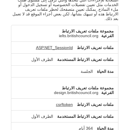
الخدمات مثل تعيين تفضيلات الخصوصية أو تسجيل الدخول أو
ملء النماذج. يمكنك تعيين متصفحك لحظر ملفات تعريف
الارتباط هذه أو تنبيهك بشأنها، لكن بعض أجزاء الموقع قد لا تعمل
بعد ذلك.
ملفات
تعريف
ielts.britishcouncil.org
الارتباط
الضرورية
ASP.NET_SessionId
للغاية
الطرف الأول
الجلسة
design.britishcouncil.org
csrftoken
الطرف الأول
364 أيام