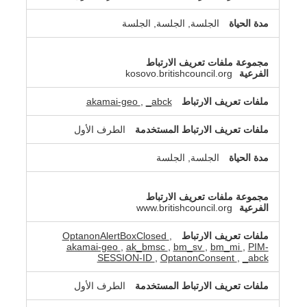
الجلسة, الجلسة, الجلسة
kosovo.britishcouncil.org
akamai-geo
,
_abck
الطرف الأول
الجلسة, الجلسة
www.britishcouncil.org
OptanonAlertBoxClosed
,
akamai-geo
,
ak_bmsc
,
bm_sv
,
bm_mi
,
PIM-
SESSION-ID
,
OptanonConsent
,
_abck
الطرف الأول