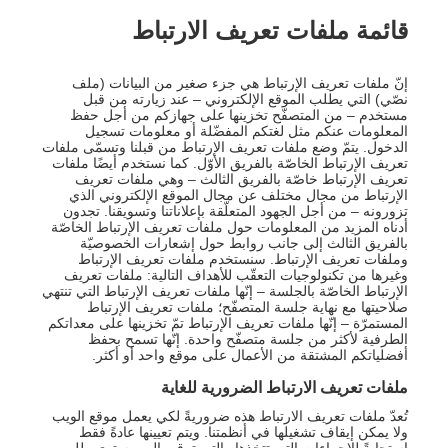
قائمة ملفات تعريف الارتباط
إنّ ملفات تعريف الإرتباط هي جزء صغير من البيانات (ملف
نصّي) التي يطلب الموقع الإلكتروني – عند زيارته من قبل
مستخدم – من المتصفّح تخزينها على جهازكم من أجل حفظ
المعلومات عنكم مثل لغتكم المفضّلة أو معلومات تسجيل
الدخول. يتمّ وضع ملفات تعريف الإرتباط من قبلنا وتسمّى ملفات
تعريف الإرتباط الخاصّة بالفريق الأوّل. كما نستخدم أيضًا ملفات
تعريف الإرتباط خاصّة بالفريق الثالث – وهي ملفات تعريف
الإرتباط من مجال مختلف عن مجال الموقع الإلكتروني الذي
تزورونه – من أجل الجهود المتعلّقة بإعلاناتنا وتسويقنا. تجدون
أدناه المزيد من المعلومات حول ملفات تعريف الإرتباط الخاصّة
بالفريق الثالث إلى جانب روابط حول إشعارات الخصوصيّة
وملفات تعريف الإرتباط. سنستخدم ملفات تعريف الإرتباط
وغيرها من تكنولوجيات التعقّب للأهداف التالية: ملفات تعريف
الإرتباط الخاصّة بالجلسة – إنّها ملفات تعريف الإرتباط التي تنتهي
صلاحيتها مع نهاية جلسة المتصفّح؛ ملفات تعريف الإرتباط
المستمرّة – إنّها ملفات تعريف الإرتباط تمّ تخزينها على معداتكم
الطرفية لأكثر من جلسة متصفّح واحدة. إنّها تسمح بحفظ
أفضلياتكم المشتقة من الأعمال على موقع واحد أو أكثر.
ملفات تعريف الارتباط الضرورية للغاية
تُعدّ ملفات تعريف الارتباط هذه ضروريةً لكي يعمل موقع الويب
ولا يمكن إيقاف تشغيلها في أنظمتنا. ويتم تعيينها عادةً فقط
استجابةً للإجراءات التي تتخذها والتي ترقى إلى مستوى طلب