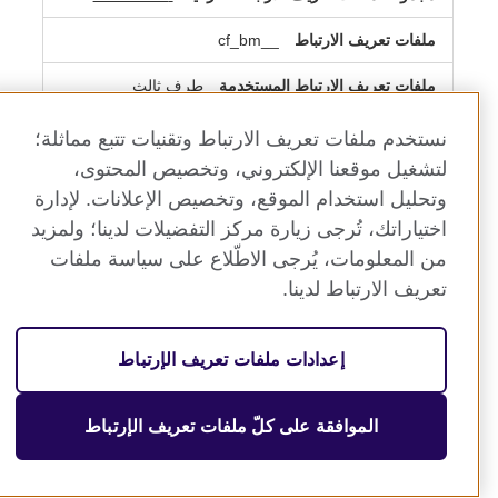
__cf_bm
طرف ثالث
بضع ثوان
نستخدم ملفات تعريف الارتباط وتقنيات تتبع مماثلة؛
لتشغيل موقعنا الإلكتروني، وتخصيص المحتوى،
hsadspixel.net
وتحليل استخدام الموقع، وتخصيص الإعلانات. لإدارة
اختياراتك، تُرجى زيارة مركز التفضيلات لدينا؛ ولمزيد
__cf_bm
من المعلومات، يُرجى الاطّلاع على سياسة ملفات
طرف ثالث
تعريف الارتباط لدينا.
بضع ثوان
إعدادات ملفات تعريف الإرتباط
rum.optimizely.com
الموافقة على كلّ ملفات تعريف الإرتباط
AWSELB